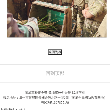
回到頂部
黃埔軍校夏令營-黃埔軍校冬令營
版權所有
報名地址：廣州市黃埔區長洲金洲北路一街2號（黃埔全民國防教育基地）
粵ICP備13078551號
友情連結：