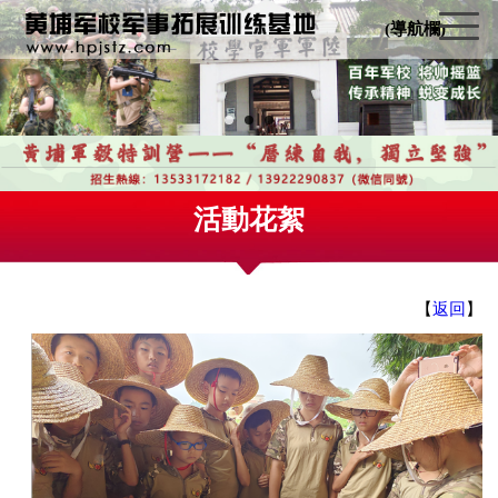
(導航欄)
活動花絮
【
返回
】