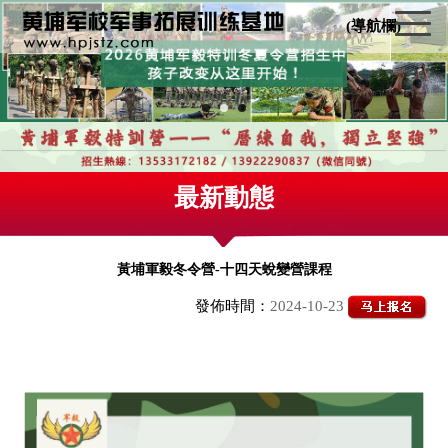
(導航欄)
最新動態
黃埔軍毅冬令營-十四天蛻變營課程
發佈時間：
2024-10-23