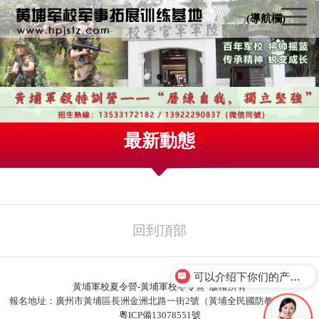
(導航欄)
最新動態
回到頂部
可以介绍下你们的产品么？
黃埔軍校夏令營-黃埔軍校冬令營
版權所有
報名地址：廣州市黃埔區長洲金洲北路一街2號（黃埔全民國防教育基地）
粵ICP備13078551號