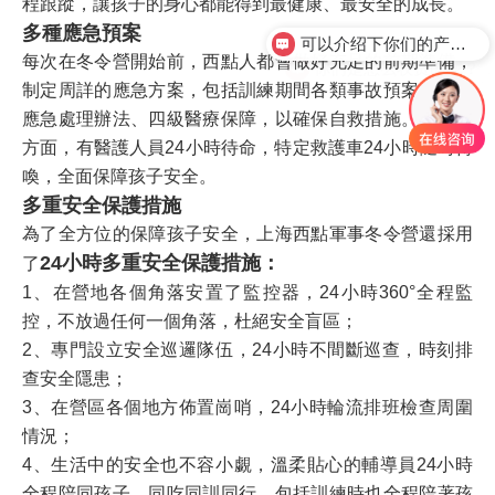
程跟蹤，讓孩子的身心都能得到最健康、最安全的成長。
可以介绍下你们的产品么？
多種應急預案
你们是怎么收费的呢？
每次在冬令營開始前，西點人都會做好充足的前期準備，
制定周詳的應急方案，包括訓練期間各類事故預案、多種
應急處理辦法、四級醫療保障，以確保自救措施。在醫療
方面，有醫護人員24小時待命，特定救護車24小時隨時傳
喚，全面保障孩子安全。
多重安全保護措施
為了全方位的保障孩子安全，上海西點軍事冬令營還採用
24小時多重安全保護措施：
了
1、在營地各個角落安置了監控器，24小時360°全程監
控，不放過任何一個角落，杜絕安全盲區；
2、專門設立安全巡邏隊伍，24小時不間斷巡查，時刻排
查安全隱患；
3、在營區各個地方佈置崗哨，24小時輪流排班檢查周圍
情況；
4、生活中的安全也不容小覷，溫柔貼心的輔導員24小時
全程陪同孩子，同吃同訓同行，包括訓練時也全程陪著孩