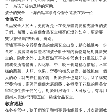
子，為孩子提供及時的幫助。
孩子的安全，上海西點軍事冬令營永遠放在第一位！
食品安全
食品安全大於天，更何況是正在長身體需要補充營養的孩
子們。然而，在這個食品安全頻亮紅燈的如今，更需要一
雙“火眼金睛”去甄選、辨別。
黃埔軍事冬令營從食品的健康安全出發，精心挑選每一份
食材，層層篩選保證吃到孩子肚子裡的食物是絕對健康安
全的。除此之外，上海西點軍事冬令營也十分重視孩子身
體成長所需營養，因此早、中、晚三餐是精心搭配，不重
樣的蔬菜、肉類、水果，營養均衡又健康。都說抓住一個
人的心，就先抓住他的胃，對於孩子也是如此，除了講究
營養均衡，廚師們個個大展廚藝，各種變了花樣的用美食
牢牢抓住孩子們的心。對於廚房衛生，大可放心，有專用
廚衛人員進行消毒烹飪，確保食品安全。
教官經驗
在冬令營中，孩子們除了和輔導員接觸最多，其次當屬教