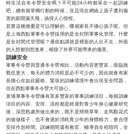
時生活在冬令營安全嗎？不可能24小時都呆在一起訓練
吧，總有個單獨行動的時候，況且現在網絡上孩子遭到傷
害的新聞滿天飛，搞得人心惶惶。
其實這種擔憂是可以理解的，哪個家長不擔心孩子呢。但
是上海西點軍事冬令營採用的是全封閉軍事化管理。什麼
是全封閉式管理呢？通俗點講就是裡面的人出不去，外面
的人想都別想進來，根除了外界可能帶來的傷害。
訓練安全
軍事冬令營與普通冬令營相比，活動內容更豐富，面臨挑
戰也更大，每天的體力消耗是必不可少的，因此就會有家
長擔心在如此嚴格、緊張的訓練環境中會出現安全問題，
但在西點軍事冬令營大可放心。
黃埔軍事冬令營擁有眾多豐富的軍事訓練項目，每個訓練
項目的內容、安排、流程都是經過對青少年身心健康研究
後，深思熟慮所做出來的，既不是簡簡單單、走馬觀花式
的做做樣子，也不會過於消耗青少年的身體精力，會合理
安排作息時間。訓練期間還有教官、輔導員全程陪同，全