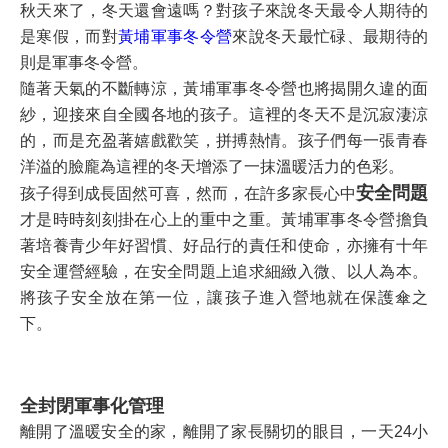
秋天來了，冬天還會遠嗎？對孩子來說冬天最令人期待的
是寒假，而對
黃埔軍事冬令營
來說冬天最忙碌、最期待的
則是軍事冬令營。
隨著天氣的不斷轉涼，黃埔軍事冬令營也將揭開久違的面
紗，迎接來自全國各地的孩子。這裡的冬天不是沉寂淒涼
的，而是充盈著嬉戲歡笑，拼搏熱情。孩子們每一張青春
洋溢的臉龐為這裡的冬天增添了一抹溫暖活力的色彩。
安全問題
孩子得到成長固然可喜，然而，在許多家長心中
才是時時刻刻掛在心上的重中之重。黃埔軍事冬令營擔負
著培養青少年好習慣、好品行的責任和使命，亦擁有十年
安全運營經驗，在安全問題上追求細緻入微、以人為本。
將孩子安全放在第一位，讓孩子進入營地就在保護傘之
下。
全封閉軍事化管理
離開了溫暖安全的家，離開了家長關切的眼目，一天24小